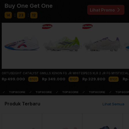
Buy One Get One
Lihat Promo
:
:
14
23
12
ORTUSEIGHT CATALYST GLITCH IN WHITE/BLUE/ORTRED
MILLS XENON FG JR WHITE LIME GREEN
SPECS XLR 2 JR FG MYSTIC B
CAL
Rp 499.000
Rp 349.000
Rp 329.800
Rp
B1G1
B1G1
B1G1
Produk Terbaru
Lihat Semua