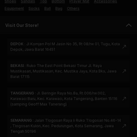
Shoes
Sandals
Top
Bottom
Prayer Mat
Accessories
Equipment
Socks
Ball
Bag
Others
Visit Our Store!
DEPOK
:
Jl Komjen Pol M Jasin No 35, Rt 08/rw 01, Tugu, Kota
Depok, Jawa Barat 16451
BEKASI
:
Ruko The East Point Bekasi Timur Jl. Raya
Mustikasari, Mustikasari, Kec. Mustika Jaya, Kota Bks, Jawa
Barat 17115
TANGERANG
:
Jl. Beringin Raya No.8a, Rt.006/rw.002,
Karawaci Baru, Kec. Karawaci, Kota Tangerang, Banten 15116
(samping Geoff Max Tanerang)
SEMARANG
:
Jalan Tlogosari Raya Ii Ruko Tlogosari No.46-14
, Tlogosari Kulon, Kec. Pedurungan, Kota Semarang, Jawa
Tengah 50196