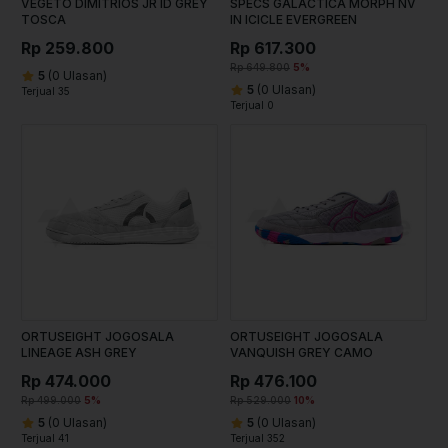
VEGETO DIMITRIOS JR ID GREY
SPECS GALACTICA MORPH NV
TOSCA
IN ICICLE EVERGREEN
Rp 259.800
Rp 617.300
Rp 649.800
5%
5
(0 Ulasan)
5
(0 Ulasan)
Terjual 35
Terjual 0
ORTUSEIGHT JOGOSALA
ORTUSEIGHT JOGOSALA
LINEAGE ASH GREY
VANQUISH GREY CAMO
Rp 474.000
Rp 476.100
Rp 499.000
5%
Rp 529.000
10%
5
(0 Ulasan)
5
(0 Ulasan)
Terjual 41
Terjual 352