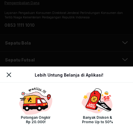
Pengembalian Dana
Layanan Pengaduan Konsumen Direktorat Jenderal Perlindungan Konsumen dan
Tertib Niaga Kementerian Perdagangan Republik Indonesia
0853 1111 1010
Sepatu Bola
Sepatu Futsal
Lebih Untung Belanja di Aplikasi!
Sepatu Running
Sepatu Sneakers
Jersey Timnas Indonesia
Potongan Ongkir
Banyak Diskon &
Rp 20.000!
Promo Up to 50%
Sandal Lebaran