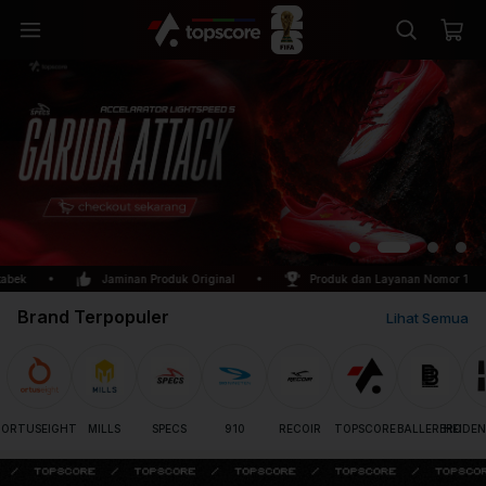
bek
Jaminan Produk Original
Produk dan Layanan Nomor 1
Brand Terpopuler
Lihat Semua
ORTUSEIGHT
MILLS
SPECS
910
RECOIR
TOPSCORE
BALLERBRO
HEIDEN