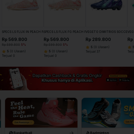
SPECS LS FLUX IN PEACH PARFAIT ECRU
SPECS LS FLUX FG PEACH PARFAIT ECRU
VEGETO DIMITRIOS SOCCER M
VEG
Rp 569.800
Rp 569.800
Rp 289.800
Rp
Rp 599.800
5%
Rp 599.800
5%
5
(0 Ulasan)
5
(0 Ulasan)
5
(0 Ulasan)
Terjual 37
Terj
Terjual 0
Terjual 0
Badminton
Basketball