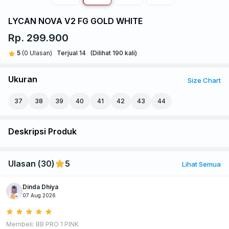
LYCAN NOVA V2 FG GOLD WHITE
Rp. 299.900
5
(0 Ulasan)
Terjual 14
(Dilihat 190 kali)
Ukuran
Size Chart
37
38
39
40
41
42
43
44
Deskripsi Produk
Ulasan (
30
)
5
Lihat Semua
Dinda Dhiya
07 Aug 2026
Membeli: BB PRO 1 PINK