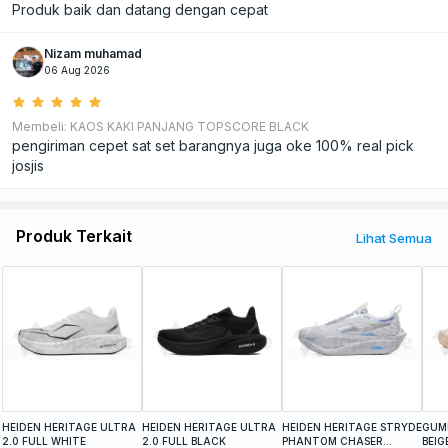
Produk baik dan datang dengan cepat
Nizam muhamad
06 Aug 2026
Membeli: KAOS KAKI PANJANG TOPSCORE BLACK
pengiriman cepet sat set barangnya juga oke 100% real pick
josjis
Produk Terkait
Lihat Semua
HEIDEN HERITAGE ULTRA
HEIDEN HERITAGE ULTRA
HEIDEN HERITAGE STRYDE
GUMI
2.0 FULL WHITE
2.0 FULL BLACK
PHANTOM CHASER
BEIG