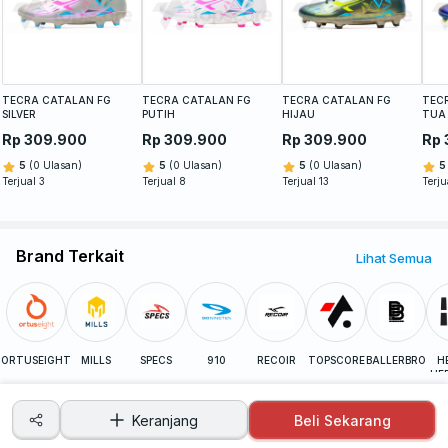
TECRA CATALAN FG
TECRA CATALAN FG
TECRA CATALAN FG
TECR
SILVER
PUTIH
HIJAU
TUA
Rp 309.900
Rp 309.900
Rp 309.900
Rp 
5
(0 Ulasan)
5
(0 Ulasan)
5
(0 Ulasan)
5
Terjual 3
Terjual 8
Terjual 13
Terju
Brand Terkait
Lihat Semua
ORTUSEIGHT
MILLS
SPECS
910
RECOIR
TOPSCORE
BALLERBRO
H
HE
Keranjang
Beli Sekarang