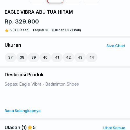
EAGLE VIBRA ABU TUA HITAM
Rp. 329.900
5
(0 Ulasan)
Terjual 30
(Dilihat 1.371 kali)
Ukuran
Size Chart
37
38
39
40
41
42
43
44
Deskripsi Produk
Sepatu Eagle Vibra - Badminton Shoes
Sepatu Eagle Vibra di design untuk menunjang performa
Baca Selengkapnya
terbaikmu di lapangan , dengan bentuk yang aerodinamis gak
ada lagi yang menghambatmu menuju kemenangan.
Ulasan (
1
)
5
Lihat Semua