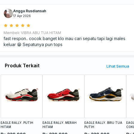
Angga Rusdiansah
17 Apr 2026
Membeli: VIBRA ABU TUA HITAM
fast respon.. cocok banget klo mau cari sepatu tapi lagi males
keluar 😁 Sepatunya pun tops
Detail :
Produk Terkait
Lihat Semua
•
Upper Material menggunakan kombinasi Sandwich Mesh ,
PU Synthetic sehingga nyaman saat di gunakan
•
Outsole menggunakan material TPR dengan design grip
yang atraktif sehingga tidak licin saat di gunakan
EAGLE RALLY. PUTIH
EAGLE RALLY. MERAH
EAGLE RALLY. BIRU TUA
EAG
HITAM
HITAM
PUTIH
COK